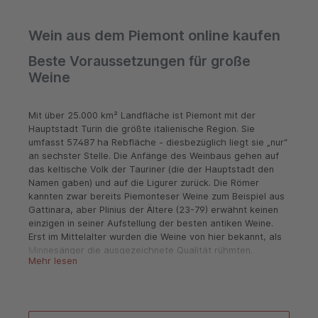
Wein aus dem Piemont online kaufen
Beste Voraussetzungen für große
Weine
Mit über 25.000 km² Landfläche ist Piemont mit der
Hauptstadt Turin die größte italienische Region. Sie
umfasst 57.487 ha Rebfläche - diesbezüglich liegt sie „nur“
an sechster Stelle. Die Anfänge des Weinbaus gehen auf
das keltische Volk der Tauriner (die der Hauptstadt den
Namen gaben) und auf die Ligurer zurück. Die Römer
kannten zwar bereits Piemonteser Weine zum Beispiel aus
Gattinara, aber Plinius der Ältere (23-79) erwähnt keinen
einzigen in seiner Aufstellung der besten antiken Weine.
Erst im Mittelalter wurden die Weine von hier bekannt, als
Minnesänger die ausgezeichnete Qualität rühmten.
Mehr lesen
Piemont stand viele Jahrhunderte unter französischem
Einfluss, was sich auch auf den Weinbau auswirkte. Der
westliche Teil der ehemaligen Mark Ivrea wurde im 11.
Jahrhundert zur Mark Turin und diese kam durch Heirat
unter die Herrschaft Savoyens. Mitte des 13. Jahrhundert