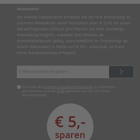
mit Auszeichnung: Ein Preis-Leistungs-Star der
Kellerei; der Vorgängerjahrgang 2023 wurde mit 2
Newsletter
Gläsern (Gambero Rosso 2025) sowie 4 Sternen &
Krone (Vinibuoni d'Italia) prämiert. Immer griffbereit:
Als kleines Dankeschön erhalten Sie für Ihre Anmeldung zu
Sofort verfügbar und schnell geliefert – perfekt für
unserem Newsletter einen Gutschein über € 5,00 für einen
Vorrat, gesellige Abende oder als charaktervolles
Mitbringsel. Galperino Trinkempfehlung Servieren Sie
darauffolgenden Einkauf (pro Person nur eine einmalige
den La Villa Barbera d'Asti bei 16–18 °C zu Pizza und
Anmeldung möglich, maximal drei Monate ab
Pasta, gegrilltem Fleisch oder mittelreifem Käse. Mit
Anmeldezeitpunkt gültig, ausschließlich im Onlineshop ab
einem Lagerpotential bis 2032+ dürfen Flaschen aus
Ihrem Sparpaket auch in Ruhe reifen, während die
einem Warenwert in Höhe von € 50,- einlösbar, es kann
anderen bereits jung und lebendig genossen werden.
keine Barauszahlung erfolgen)
Entdecken Sie mit diesem Vorteilspaket die Vielfalt
echter piemonteser Winzerweine – authentisch,
biozertifiziert und mit spürbarem Charakter.Zutaten &
NährwerteFolge uns:
E-
Mail-
Adresse*
Ich habe die
Datenschutzbestimmungen
zur Kenntnis
genommen und die
AGB
gelesen und bin mit ihnen
einverstanden.