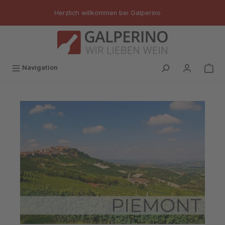
inhalt springen
Herzlich willkommen bei Galperino
Navigation