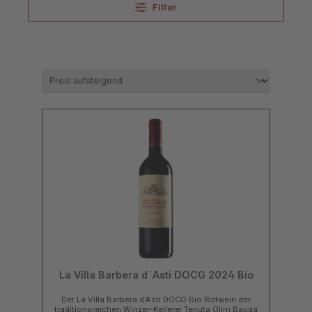
Filter
wurde erstmals die Bezeichnung „Piemont“ verwendet (frz.
pié de monte = am Fuße der Berge). Die Rebflächen
befinden sich auch bezeichnenderweise größtenteils am
Fuße der Alpen und Apenninen beiderseits des breiten
oberen Po-Tales. Erst im Jahre 1815 wurde Piemont dem
Königreich Sardinien angegliedert und kam schließlich mit
diesem gemeinsam im Jahre 1861 zum Vereinigten
Königreich Italien.
Großes Spektrum an herausragenden
Rebsorten
Ein großer Teil der Rebflächen liegt in hügeligem Gebiet in
sonnereichen Hanglagen, wofür die Einheimischen den
Begriff Sori prägten. Die wichtigsten Weinbau-Gebiete sind
Asti, Carema, Canavese, Caluso, die Vercelli- und Novara-
Berge und die qualitativ als beste Lagen geltenden Hügel
von Monferrato und Langhe bei Alba. Es gibt weit über
hundert zugelassene Rebsorten (im 19. Jahrhundert waren
es nach einer amtlichen Zählung sogar noch knapp 400),
viele davon sind autochthon und nicht wenige davon
französischen Ursprungs. Die vorherrschende
La Villa Barbera d´Asti DOCG 2024 Bio
Rotweinsorte
ist die
Barbera
mit rund 50 % der Rebfläche,
Der La Villa Barbera d'Asti DOCG Bio Rotwein der
die für die vielen Alltagsweine die Basis ist. Die weiteren
traditionsreichen Winzer-Kellerei Tenuta Olim Bauda