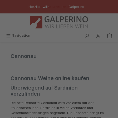
inhalt springen
Herzlich willkommen bei Galperino
Navigation
Cannonau
Cannonau Weine online kaufen
Überwiegend auf Sardinien
vorzufinden
Die rote Rebsorte Cannonau wird vor allem auf der
italienischen Insel Sardinien in vielen Varianten und
Geschmacksrichtungen angebaut. Die Rebsorte bringt im
besten Fall sehr gehaltvolle Weine mit Schmelz, hohem