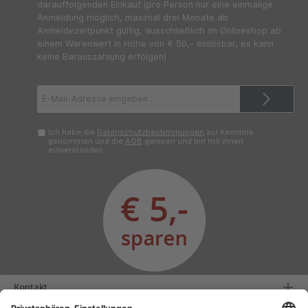
darauffolgenden Einkauf (pro Person nur eine einmalige
Anmeldung möglich, maximal drei Monate ab
Anmeldezeitpunkt gültig, ausschließlich im Onlineshop ab
einem Warenwert in Höhe von € 50,- einlösbar, es kann
keine Barauszahlung erfolgen)
E-
Mail-
Adresse*
Ich habe die
Datenschutzbestimmungen
zur Kenntnis
genommen und die
AGB
gelesen und bin mit ihnen
einverstanden.
Kontakt