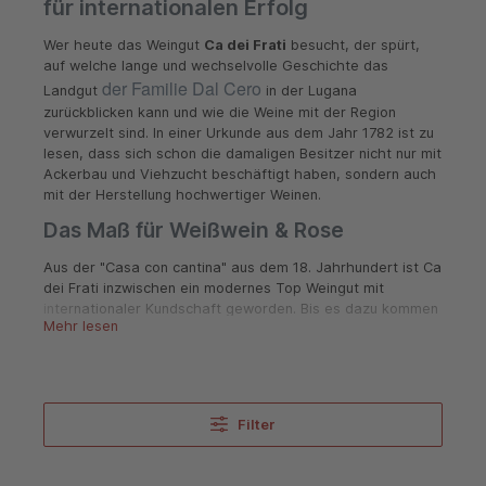
für internationalen Erfolg
Wer heute das Weingut
Ca dei Frati
besucht, der spürt,
auf welche lange und wechselvolle Geschichte das
der Familie Dal Cero
Landgut
in der Lugana
zurückblicken kann und wie die Weine mit der Region
verwurzelt sind. In einer Urkunde aus dem Jahr 1782 ist zu
lesen, dass sich schon die damaligen Besitzer nicht nur mit
Ackerbau und Viehzucht beschäftigt haben, sondern auch
mit der Herstellung hochwertiger Weinen.
Das Maß für Weißwein & Rose
Aus der "Casa con cantina" aus dem 18. Jahrhundert ist Ca
dei Frati inzwischen ein modernes Top Weingut mit
internationaler Kundschaft geworden. Bis es dazu kommen
Mehr lesen
konnte, war es jedoch ein langer Weg. Als Felice als Winzer
den Hof "Frati" am Gardasee 1939 übernahm, befand der
sich in einem bedauerlichen Zustand. Mit Wein bestritt man
in diesen Tagen nur einen kleinen Teil der Einnahmen. Das
hat sich im Weingut Ca dei Frati gründlich geändert. Es
Filter
waren jedoch viel Mühe und Schweiß in Keller und
Weinbergen des Winzer und seiner Familie nötig, um aus
den heruntergekommenen Gebäuden und Ländereien ein