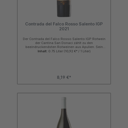
Contrada del Falco Rosso Salento IGP
2021
Der Contrada del Falco Rosso Salento IGP Rotwein
der Cantina San Donaci zählt zu den
beeindruckendsten Rotweinen aus Apulien. Sein
tiefdunkles Rubinrot mit schwarzvioletten Reflexen
Inhalt:
0.75 Liter
(10,92 €* / 1 Liter)
verspricht bereits optisch eine intensive Aromatik –
und dieses Versprechen hält er. Diese Cuvée der
Weine aus Negroamaro, Malvasia Nera und
Primitivo Reben überzeugt mit einer
außergewöhnlichen Balance aus Kraft, Frucht und
Eleganz. Duft & Aromatik – fruchtbetont, warm,
8,19 €*
einnehmend In der Nase präsentiert sich der Wein mit
Noten von Süßkirsche, saftiger Pflaume, Brombeere
und schwarzer Johannisbeere. Hinzu kommen feine
Gewürzanklänge von Muskat, Nelken und einem
Hauch balsamischer Noten, welche dem Bouquet
zusätzliche Tiefe verleihen. Das Zusammenspiel aus
dunklen Früchten und Gewürzaromen sorgt für ein
sinnliches und vielschichtiges Geruchserlebnis, das
typisch für hochwertige Weine aus dem Salento ist.
Geschmack – samtig, vollmundig & harmonisch Am
Gaumen wirkt der Contrada del Falco Rotwein weich
und ausgesprochen rund. Das Tannin ist seidig, die
Struktur kraftvoll und doch harmonisch eingebunden.