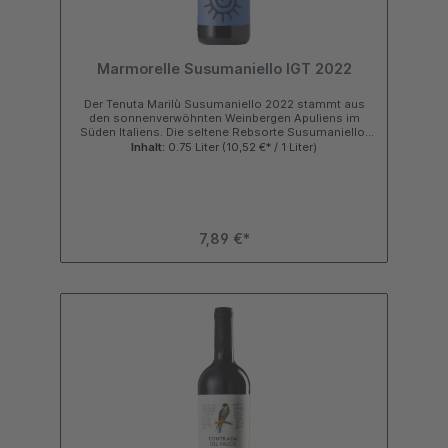
Marmorelle Susumaniello IGT 2022
Der Tenuta Marilù Susumaniello 2022 stammt aus
den sonnenverwöhnten Weinbergen Apuliens im
Süden Italiens. Die seltene Rebsorte Susumaniello,
einst fast vergessen, erlebt hier eine Renaissance
Inhalt:
0.75 Liter
(10,52 €* / 1 Liter)
und zeigt, wie viel Charakter und Tiefe diese
autochthone Traube besitzen kann. Farbe & Aroma
Farbe: Intensives Rubinrot mit violetten Reflexen
Aroma: Verführerische Noten von reifen Kirschen,
dunklen Pflaumen und schwarzen Johannisbeeren,
begleitet von feinen Gewürznuancen und einem
7,89 €*
Hauch von Vanille Geschmack & Genuss
Geschmack: Vollmundig, rund und elegant mit
seidigen Tanninen und einer harmonischen Balance
zwischen Frucht und Würze Abgang: Lang, weich und
anhaltend mit Noten von dunklen Beeren
Empfehlung: Ideal zu mediterranen Fleischgerichten,
Wild, gereiftem Käse oder einfach pur zum Genießen
Weingut & Philosophie Die Tenuta Marilù steht für
authentische apulische Weine, handwerklich
hergestellt und mit Respekt vor Natur und Tradition.
Jeder Tropfen spiegelt die Leidenschaft des Winzers
und das warme Klima Süditaliens wider. Kaufen Sie
jetzt die besten Weine aus Italien im Shop bei
Galperino.de.Folge uns: