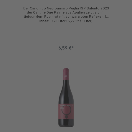
Der Canonico Negroamaro Puglia IGP Salento 2023
der Cantine Due Palme aus Apulien zeigt sich in
tiefdunklem Rubinrot mit schwarzroten Reflexen. In
der Nase entfaltet dieser Rotwein ein volles und
Inhalt:
0.75 Liter
(8,79 €* / 1 Liter)
einladendes Bouquet mit Noten von Brombeeren,
Süßholz, Lakritze und Schokolade unterstützt von
feinwürzigen Nuancen.Am Gaumen wirkt der
Canonico aus Apulien trocken, samtig, weich und
harmonisch mit einer angenehmen Fülle und Struktur.
Die leicht süßlichen und feinmaschigen Tannine
6,59 €*
animieren den harmonischen Trinkfluss. Das Finale
ist expansiv und anhaltend. Kurzinfo zum Canonico
Sehr trinkfreudiger Rotwein für alle
Gelegenheiten100% Negroamaro-Trauben aus dem
SalentoNoten von Brombeeren, Süßholz, Lakritz und
SchokoladeAusbau im Weingut für rund 6 Monate im
großen HolzfassSehr gutes Preis
LeistungsverhältnisWeitere Informationen zum
WeingutDieser Rotwein bildet den Einstieg in das
Sortiment der Cantine Due Palme aus Apulien. Neben
diesem Rotwein wird bei Due Palme die Negroamaro-
Traube auch im Top-Wein Selvarossa sowie in
zahlreichen Cuvee mit der Primitivo Traube
verwendet. Mit einer Abfüllmenge von etwa 300.000
Flaschen werden nur vom Canonico füllt das Weingut
mehr Flaschen ab als in so manche Kellerei in
Apulien, dennoch wird selbst bei diesem
Basisprodukt die Qualität der Weinbereitung und
Abfüllung genauso ernst und seriös angegangen wie
beispielsweise bei den Spitzenweinen. Gerade wegen