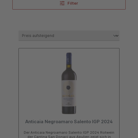
Filter
Die Region Apulien verfügt über die meisten Rebsorten im
Süden Italiens, rund 80 Prozent des Wein aus Apulien ist
Rotwein. Viele Rebsorten davon sind autochthon – diese
werden in den letzten Jahren besonders gepflegt und
kultiviert und es werden hervorragende neue Rotweine
daraus gekeltert. Die am häufigsten angebauten
Rebsorten für Weine aus Apulien sind Aleatico, Bombino
Nero, Malvasia
Nera,
Montepulciano
,
Negroamaro
,
Primitivo
, Sangiovese,
Somarello Nero und Uva Nero di Troia.
Charaktervolle Weißweine
Die populärsten weißen Rebsorten sind Bombino Bianco
Puglia, Fiano, Falanghina, Impigno, Moscato di Trani und
Verdeca di Puglia. Auf einer Rebfläche von 106.715 ha -
das ist ein Achtel Italiens - wird hier der meiste Wein
Italiens produziert (mehr als in Deutschland). Deshalb trägt
die Region Apulien - Puglia auch die treffende Bezeichnung
„Weinkeller Italiens bzw. Europas“. Gemeinsam
Anticaia Negroamaro Salento IGP 2024
mit
Sizilien
liegt es an der Spitze der italienischen
Weinproduktions-Menge. Es gibt 25 DOC-Zonen mit oft
Der Anticaia Negroamaro Salento IGP 2024 Rotwein
winzigen Rebflächen. Kaufen Sie die leckersten Weine
der Cantina San Donaci aus Apulien zeigt sich in