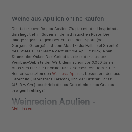
Weine aus Apulien online kaufen
Die italienische Region Apulien (Puglia) mit der Hauptstadt
Bari liegt tief im Süden an der adriatischen Küste. Die
langgezogene Region besteht aus dem Sporn (das
Gargano-Gebirge) und dem Absatz (die Halbinsel Salento)
des Stiefels. Der Name geht auf die Apuli zurück; einen
Stamm der Osker. Das Gebiet ist eines der ältesten
Weinbau-Gebiete der Welt, denn schon vor 3.000 Jahren
pflanzten hier die Phöniker und Griechen Rebstöcke. Die
Römer schätzten den
Wein aus Apulien
, besonders den aus
Tarentum (Hafenstadt Taranto), und der Dichter Horaz
(65-8 v. Chr.) beschrieb dieses Gebiet als einen Ort des
„ewigen Frühlings“.
Weinregion Apulien -
Mehr lesen
authentische und
charaktervolle Weine aus
dem Süden Italiens