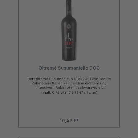
Miraglio Negroamaro passt hervorragend zu kräftigen
Vorspeisen, gegrilltem Fleisch, Wild oder mittelreifem
Käse. Jetzt in den Warenkorb packen und Rotweine
und Weißweine bei Galperino.de online kaufen!Folge
uns:
Oltremé Susumaniello DOC
Der Oltremé Susumaniello DOC 2021 von Tenute
Rubino aus Italien zeigt sich in dichtem und
intensivem Rubinrot mit schwarzviolett
schimmernden Reflexen. In der Nase entfaltet dieser
Inhalt:
0.75 Liter
(13,99 €* / 1 Liter)
Rotwein aus Apulien ein harmonisches und
facettenreiches Bouquet. Noten von Holunderbeeren,
Pflaumen und schwarzen Johannisbeeren werden
unterstützt durch subtilen Nuancen von Haselnüssen
und Zedernholz sowie leicht rauchigen Akzenten. Am
Gaumen wirkt der Oltremé Wein aus dem Salento
10,49 €*
warm, voll und harmonisch mit präsenter und saftiger
Frucht. Sehr gut strukturiert mit dichtmaschigem
Tannin und eine beachtlichen Tiefe. Anhaltendes und
expansives Finale.Informationen zum Wein Noten