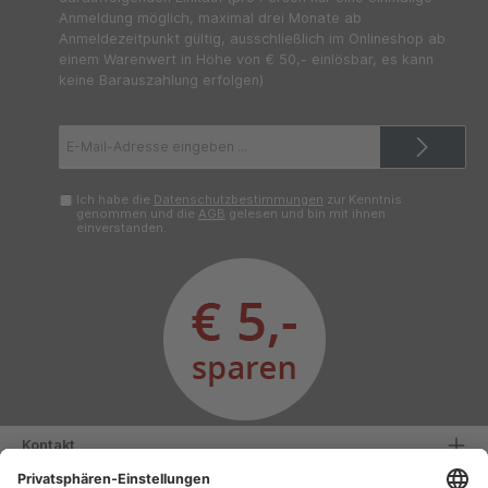
Anmeldung möglich, maximal drei Monate ab
Anmeldezeitpunkt gültig, ausschließlich im Onlineshop ab
einem Warenwert in Höhe von € 50,- einlösbar, es kann
keine Barauszahlung erfolgen)
E-
Mail-
Adresse*
Ich habe die
Datenschutzbestimmungen
zur Kenntnis
genommen und die
AGB
gelesen und bin mit ihnen
einverstanden.
Kontakt
Serviceinformationen