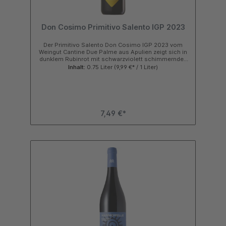
Käse sind die perfekte Kombination für diesen
Rotwein aus Italien. Jetzt die besten Weine von San
Donaci und weitere Weine aus dem Salento im Shop
bei Galperino.de online bestellen. Folge uns:
Don Cosimo Primitivo Salento IGP 2023
Der Primitivo Salento Don Cosimo IGP 2023 vom
Weingut Cantine Due Palme aus Apulien zeigt sich in
dunklem Rubinrot mit schwarzviolett schimmernden
Reflexen. In der Nase entwickelt dieser Wein ein
Inhalt:
0.75 Liter
(9,99 €* / 1 Liter)
fülliges, fruchtiges und harmonisches Bouquet mit
Aromen von dunklen Beeren wie Brombeeren,
Waldheidelbeeren und dunklen Johannisbeeren
sowie feinen Gewürznuancen.Am Gaumen wirkt der
Don Cosimo trocken, seidig kraftvoll und elegant mit
schöner Balance und sanftem Tannin. Anhaltendes
7,49 €*
und fruchtbetontes Finale. Kurzinfo zum Don Cosimo
Noten von Brombeeren, Waldheidelbeeren und
dunklen Johannisbeeren sowie subtile
Gewürznuancen reinsortiger aus 100% Primitivo-
Puglia IGP Trauben produziert Ausbau im Weingut für
6 Monate in großen französischen
Eichenholzfässern Jahrgang für Jahrgang ein
exzellentes Preis Leistungsverhältnis Galperino
Trinkempfehlung Der Primitivo Don Cosimo Rotwein
der Kellerei Due Palme aus Apulien passt sehr gut zu
deftigen Vorspeisen der mediterranen Küche,
dunklem Fleisch, Pasta mit kräftigen Soßen oder
mittelreifem Käse. Jetzt die Weine vom Weingut Due
Palme bei Galperino.de in den Warenkorb packen und
schon bald zu Hause genießen!