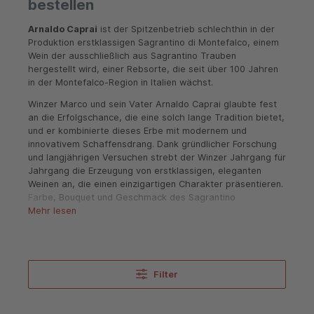
bestellen
Arnaldo Caprai
ist der Spitzenbetrieb schlechthin in der
Produktion erstklassigen Sagrantino di Montefalco, einem
Wein der ausschließlich aus Sagrantino Trauben
hergestellt wird, einer Rebsorte, die seit über 100 Jahren
in der Montefalco-Region in Italien wächst.
Winzer Marco und sein Vater Arnaldo Caprai glaubte fest
an die Erfolgschance, die eine solch lange Tradition bietet,
und er kombinierte dieses Erbe mit modernem und
innovativem Schaffensdrang. Dank gründlicher Forschung
und langjährigen Versuchen strebt der Winzer Jahrgang für
Jahrgang die Erzeugung von erstklassigen, eleganten
Weinen an, die einen einzigartigen Charakter präsentieren.
Farbe, Bouquet und Geschmack des Sagrantino
Mehr lesen
offenbaren die starke Persönlichkeit der beteiligten
Menschen, die Schönheit der sanften Hügel auf denen er
wächst, sowie den Reichtum und die Komplexität der
langen Traditionen von Montefalco.
Privilegierte Lagen und Terroir
Filter
Die Kellerei Tenuta Caprai erfreut sich einer privilegierten
Lage inmitten des Apennin und der Städte Trevi, Assisi,