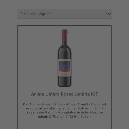
Spello und Montefalco, alle berühmt für die Erzeugung
von
Olivenöl
und Wein. Beweggründe für das ausgeprägte
Engagement, Qualitätsweine in dieser Gegend von Italien
zu produzieren, waren in erster Linie die Schönheit und der
Reichtum der Gegend. Tradition, Innovation und Terroir
sind die Schlüsselwörter, die Caprai in der täglichen
Anstrengung anspornen.
"König" des Sagrantino di Montefalco
Die Sorgfaltum traditionelle Werte in dieser Region verhalf
der Sagrantino-Traube, durch die Jahrhunderte hindurch
zu überleben. Die Idee hinter dieser Arbeit ist die
Wiederbelebung dieser Tradition durch innovativen Einsatz.
Forschung und Experimentieren stehen im Zentrum der
Innovation, dies bei der Arbeit sowohl in den Weinbergen
als auch in der Kellerei praktiziert. Die angewandten
Anima Umbra Rosso Umbria IGT
Methoden zur Gewinnung erstklassiger Trauben beinhalten
verschiedene Arten von Versuchs-Probesystemen und ein
Der Anima Rosso IGT von Winzer Arnaldo Caprai ist
stabiles, natürliches und künstliches Grassing. Außerdem
ein charaktervoller italienischer Rotwein, der die
haben sich eine vernünftige Handhabung beim
Essenz der Region Montefalco in jeder Flasche
Pflanzenschutz, der reduzierte Einsatz von
widerspiegelt. Mit seinem neuen, modernen Etikett
Inhalt:
0.75 Liter
(11,72 €* / 1 Liter)
verbindet dieser Wein Tradition, Handwerkskunst und
Stickstoffdünger sowie die Auswahl der für den Sagrantino
zeitgemäßes Design. Jeder Schluck offenbart
am besten geeigneten Lage als grundlegend für die
aromatische Tiefe, weiche Tannine und eine elegante