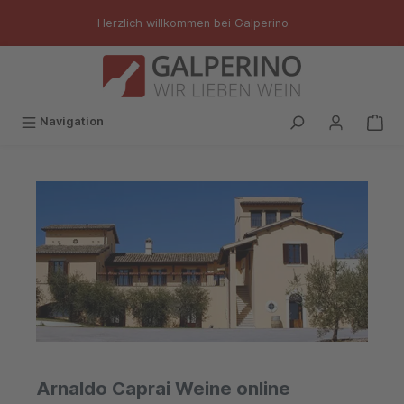
inhalt springen
Herzlich willkommen bei Galperino
Navigation
Arnaldo Caprai Weine online