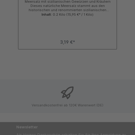
Meersalz mit sizilianischen Gewürzen und Kräutern
Dieses natürliche Meersalz stammt aus den
historischen und renommierten sizilianischen
Salinen. Es ist aromatisch und würzig und wird aus
Inhalt:
0.2 Kilo
(15,95 €* / 1 Kilo)
einer Mischung sizilianischer Kräuter und Gewürze
gewonnen, die wild an Berghängen
wachsen. Oregano, Rosmarin, Thymian, getrocknete
Zitronenschale und Chili. Cutrera verwendet
ausschließlich Salz von kleinen Produzenten, die
sichere und nachhaltige Produktionsprozesse
3,19 €*
gemäß der jahrhundertealten Tradition der alten
sizilianischen Salzarbeiter anwenden. Im Westen der
Insel ermöglicht ein System aus Schleusen, Kanälen
und Tanks die Verdunstung des Meerwassers, um
Salzkristalle zu sammeln, die anschließend gereinigt
und gelagert werden.VerzehrtippGenießen Sie es zu
Fisch, Carpaccio, Tatar und oder Geflügel.
Hervorragend geeignet für Bisteca Milanese oder
gegrilltem Fleisch und Fisch.Wie erkennt man
MeersalzMeersalz erkennt man nicht so sehr an
seiner Farbe (es ist weiß wie raffiniertes Salz),
sondern an seinem Feuchtigkeitsgehalt. Dieser
Feuchtigkeitsgehalt entsteht durch den hohen
Magnesiumanteil, der in Vollsalz deutlich länger
erhalten bleibt als in verarbeitetem Salz.Folge uns:
Versandkostenfrei ab 120€ Warenwert (DE)
Newsletter
Als kleines Dankeschön erhalten Sie für Ihre Anmeldung zu