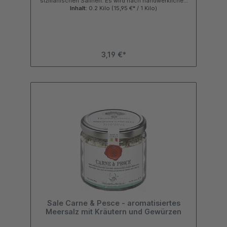
sizilianischen Salinen. Es wird nach handwerklichen
Methoden hergestellt und verarbeitet und mit
Inhalt:
0.2 Kilo
(15,95 €* / 1 Kilo)
getrocknetem sizilianischen Thymian
verfeinert. VerzehrtippGenießen Sie es zu Fisch,
Carpaccio, gegrilltem Fleisch, Tatar und oder
Geflügel. Hervorragend geeignet für frische Salate
und Salmoriglio (ein süditalienisches Gewürz aus
Zitronensaft, Olivenöl, Knoblauch, Salz und Kräutern.
3,19 €*
Es ist in Sizilien und Kalabrien als Beilage zu
Meeresfrüchten oder Fleisch, insbesondere
Schwertfisch, üblich.Wie erkennt man
MeersalzMeersalz erkennt man nicht so sehr an
seiner Farbe (es ist weiß wie raffiniertes Salz),
sondern an seinem Feuchtigkeitsgehalt. Dieser
Feuchtigkeitsgehalt entsteht durch den hohen
Magnesiumanteil, der in Vollsalz deutlich länger
erhalten bleibt als in verarbeitetem Salz.Wie wird
Thymiansalz aromatisiertDas Meersalz wird durch die
Zugabe von getrocknetem Thymian aromatisiert.
Diese Mischung verleiht Gerichten Geschmack und
Aroma, ohne zu viel Salz zu verwenden. Der
Produzent folgen einem Familienrezept, das das
richtige Verhältnis von Salz und Thymian ermöglicht,
und verwendet ausschließlich sizilianische, regionale
Kräuter.Folge uns:
Sale Carne & Pesce - aromatisiertes
Meersalz mit Kräutern und Gewürzen