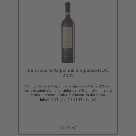
Leistungsverhältnis Galperino Trinkempfehlung Der
Bardolino Chiaretto Classico Rosé von Le Morette
passt sehr gut zu sommerlichen Vorspeisen,
Gemüseaufläufen, Risotto, hellem Fleisch, kräftigem
Fisch, gegrilltem Gemüse oder Geflügel. Ebenfalls
sehr zu empfehlen der Lugana, und der Lugana
Riserva. Jetzt die Weine von Le Morette / Valerio
Zenato im Shop bei Galperino.de online kaufen, ab
120,00€ Warenwert Versandkostenfrei in
Deutschland.Zutaten & Nährwerte
Le Crosare Valpolicella Ripasso DOC
2022
Der Le Crosare Valpolicella Ripasso DOC 2022 von
Lenotti zeigt sich in strahlendem Rubinrot mit leicht
violett schimmernden Reflexen. In der Nase
entwickelt dieser italienische Ripasso-Rotwein aus
Inhalt:
0.75 Liter
(16,65 €* / 1 Liter)
dem Veneto ein sehr kräftiges, weiniges und
facettenreiches Bouquet mit Noten von Saftigen
Kirschen, Brombeeren und Trockenpflaumen
unterstützt von filigranen Gewürz- und Holznuancen.
Am Gaumen wirkt der Wein sehr samtig, stoffig und
körperreich mit ausgezeichneter Struktur und
12,49 €*
Balance. Anhaltendes uns expansives Finale. Jetzt
die besten Weine aus Italien im Shop bei