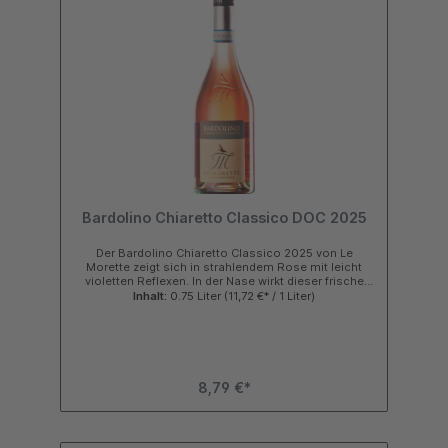
Bardolino Rosso Classico vom Le Morette aus
Italien passt sehr gut zu kalten und warmen
Vorspeisen wie Mortadella, Carpaccio oder Suppen,
Gemüseaufläufen, Risotto, hellem wie dunklem
Fleisch oder gegrilltem Geflügel. Jetzt Rotwein im
Shop bei Galperino.de online kaufen, ab 120,00€
Warenwert Versandkostenfrei in Deutschland.Zutaten
& Nährwerte
Bardolino Chiaretto Classico DOC 2025
Der Bardolino Chiaretto Classico 2025 von Le
Morette zeigt sich in strahlendem Rose mit leicht
violetten Reflexen. In der Nase wirkt dieser frische
Rosé aus Italien vielschichtig und harmonisch,
Inhalt:
0.75 Liter
(11,72 €* / 1 Liter)
vordergründig geprägt von floralen Nuancen die
jedoch mit der Zeit sehr schönen Erdbeer- und
Himbeerennoten weichen. Am Gaumen wirkt dieser
Bardolino Rosewein von Valerio Zenato trocken,
weich, fruchtig und lebhaft mit gut integrierter Säure
und feiner mineralischer Note im ansprechendem
8,79 €*
Finale. Kurzinfo Noten von Erdbeeren, Himbeeren
sowie leicht florale Nuancen Cuvèe Rosé aus
Corvina, Rondinella und Molinara Trauben Ausbau im
Weingut im Edelstahltank sehr attraktives Preis /