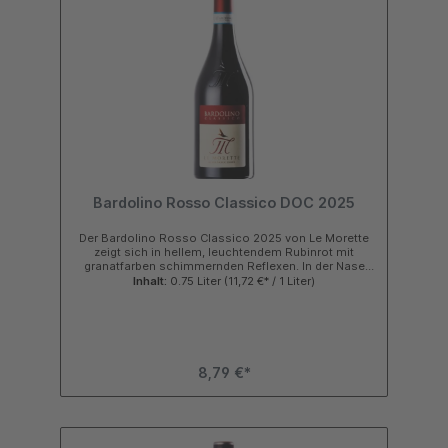
Bardolino Rosso Classico DOC 2025
Der Bardolino Rosso Classico 2025 von Le Morette
zeigt sich in hellem, leuchtendem Rubinrot mit
granatfarben schimmernden Reflexen. In der Nase
wirkt dieser Rotwein aus Italien aromatisch, frisch
Inhalt:
0.75 Liter
(11,72 €* / 1 Liter)
und harmonisch mit Noten von saftigen Kirschen,
roten Johannisbeeren und Himbeeren werden
unterstützt durch subtile Veilchen- und
Gewürznuancen. Am Gaumen wirkt der Rotwein
angenehm trinkfreudig und harmonisch mit klarer
Struktur sowie geradlinigem, leicht mineralischem
8,79 €*
Finale. Kurzinfo zu Wein & Weingut Noten von
Kirschen, roten Johannisbeeren, Himbeeren, Veilchen
und Gewürzen Rotwein Cuvée aus Corvina,
Rondinella und Molinara Ausbau im Edelstahltank
Klassiker vom Gardasee mit sehr gutem Preis
Leistungsverhältnis Galperino Trinkempfehlung Der