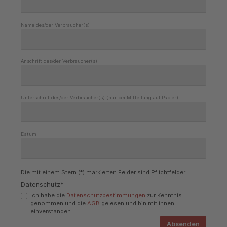
Name des/der Verbraucher(s)
Anschrift des/der Verbraucher(s)
Unterschrift des/der Verbraucher(s) (nur bei Mitteilung auf Papier)
Datum
Die mit einem Stern (*) markierten Felder sind Pflichtfelder.
Datenschutz*
Ich habe die
Datenschutzbestimmungen
zur Kenntnis
genommen und die
AGB
gelesen und bin mit ihnen
einverstanden.
Absenden