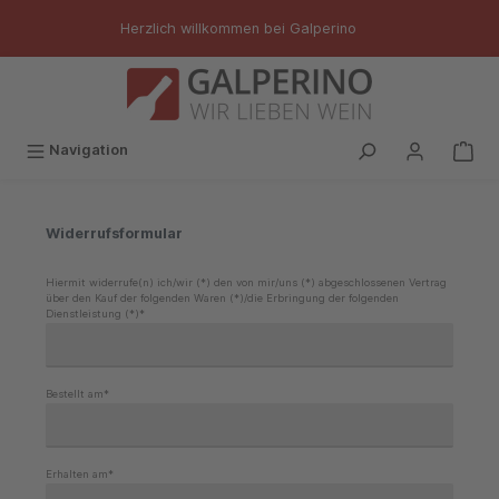
inhalt springen
Herzlich willkommen bei Galperino
Navigation
Widerrufsformular
Hiermit widerrufe(n) ich/wir (*) den von mir/uns (*) abgeschlossenen Vertrag
über den Kauf der folgenden Waren (*)/die Erbringung der folgenden
Dienstleistung (*)*
Bestellt am*
Erhalten am*