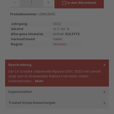
In den Warenkorb
Produktnummer:
LENO3005
Jahrgang
2022
Alkohol
14.5 Vol. %
Allergene Hinweise
enthält
SULFITE
Herkunftsland
Italien
Region
Venetien
Beschreibung
Der Le Crosare Valpolicella Ripasso DOC 2022 von Lenotti
zeigt sich in strahlendem Rubinrot mit leicht violett
schimmernden…
Mehr
Eigenschaften
Trusted Shops Bewertungen