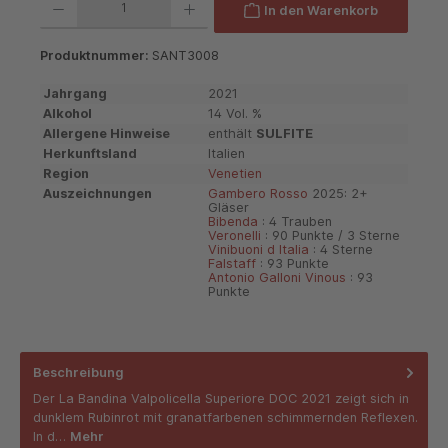
In den Warenkorb
Produktnummer:
SANT3008
Jahrgang
2021
Alkohol
14 Vol. %
Allergene Hinweise
enthält
SULFITE
Herkunftsland
Italien
Region
Venetien
Auszeichnungen
Gambero Rosso
2025: 2+
Gläser
Bibenda
: 4 Trauben
Veronelli
: 90 Punkte / 3 Sterne
Vinibuoni d Italia
: 4 Sterne
Falstaff
: 93 Punkte
Antonio Galloni Vinous
: 93
Punkte
Beschreibung
Der La Bandina Valpolicella Superiore DOC 2021 zeigt sich in
dunklem Rubinrot mit granatfarbenen schimmernden Reflexen.
In d…
Mehr