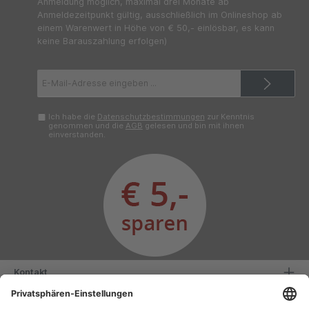
Anmeldung möglich, maximal drei Monate ab
Anmeldezeitpunkt gültig, ausschließlich im Onlineshop ab
einem Warenwert in Höhe von € 50,- einlösbar, es kann
keine Barauszahlung erfolgen)
E-
Mail-
Adresse*
Ich habe die
Datenschutzbestimmungen
zur Kenntnis
genommen und die
AGB
gelesen und bin mit ihnen
einverstanden.
Kontakt
Serviceinformationen