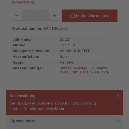
abweichend
)
Produkt Anzahl: Gib den gewünschten Wert ein oder benutze die Schaltflächen um die 
In den Warenkorb
Produktnummer:
SANT3006x6
Jahrgang
2022
Alkohol
14 Vol. %
Allergene Hinweise
enthält
SULFITE
Herkunftsland
Italien
Region
Venetien
Auszeichnungen
James Suckling
: 91 Punkte
Wine Enthusiast
: 90 Punkte
Beschreibung
6er Sparpaket Scaia-Paradiso IGT 2022 günstig
kaufen. Details zum Wein
Mehr
Eigenschaften