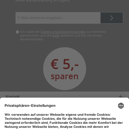
keine Barauszahlung erfolgen)
E-
Mail-
Adresse*
Ich habe die
Datenschutzbestimmungen
zur Kenntnis
genommen und die
AGB
gelesen und bin mit ihnen
einverstanden.
Kontakt
Serviceinformationen
Informationen
Unsere Vorteile