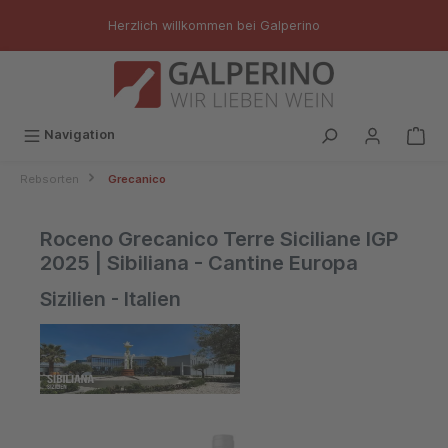
inhalt springen
Herzlich willkommen bei Galperino
Navigation
Rebsorten
Grecanico
Roceno Grecanico Terre Siciliane IGP
2025 | Sibiliana - Cantine Europa
Sizilien - Italien