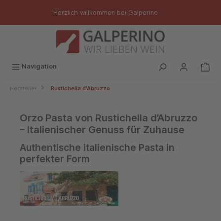
inhalt springen
Herzlich willkommen bei Galperino
Navigation
Hersteller
Rustichella d'Abruzzo
Orzo Pasta von Rustichella d’Abruzzo
– Italienischer Genuss für Zuhause
Authentische italienische Pasta in
perfekter Form