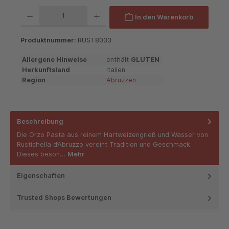
Produkt Anzahl: Gib den gewünschten Wert ein oder benutze die Schaltflächen um die 
In den Warenkorb
Produktnummer:
RUST8033
Allergene Hinweise
enthält
GLUTEN
Herkunftsland
Italien
Region
Abruzzen
Beschreibung
Die Orzo Pasta aus reinem Hartweizengrieß und Wasser von
Rustichella d’Abruzzo vereint Tradition und Geschmack.
Dieses beson…
Mehr
Eigenschaften
Trusted Shops Bewertungen