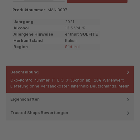
Produktnummer:
MANI3007
Jahrgang
2021
Alkohol
13.5 Vol. %
Allergene Hinweise
enthält
SULFITE
Herkunftsland
Italien
Region
Südtirol
Beschreibung
Öko-Kontrollnummer: IT-BIO-013Schon ab 120€ Warenwert
Lieferung ohne Versandkosten innerhalb Deutschlands.
Mehr
Eigenschaften
Trusted Shops Bewertungen