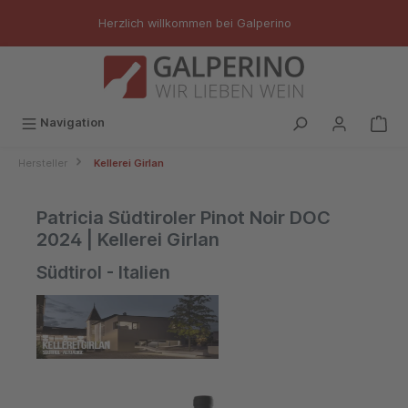
inhalt springen
Herzlich willkommen bei Galperino
Navigation
Hersteller
Kellerei Girlan
Patricia Südtiroler Pinot Noir DOC
2024 | Kellerei Girlan
Südtirol - Italien