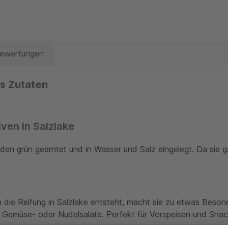
Bewertungen
es Zutaten
iven in Salzlake
erden grün geerntet und in Wasser und Salz eingelegt. Da sie 
 die Reifung in Salzlake entsteht, macht sie zu etwas Beson
 Gemüse- oder Nudelsalate. Perfekt für Vorspeisen und Snack