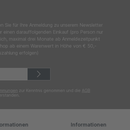
en Sie für Ihre Anmeldung zu unserem Newsletter
ür einen darauffolgenden Einkauf (pro Person nur
lich, maximal drei Monate ab Anmeldezeitpunkt
ineshop ab einem Warenwert in Höhe von € 50,-
szahlung erfolgen)
immungen
zur Kenntnis genommen und die
AGB
erstanden.
formationen
Informationen