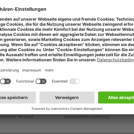
 sind besonders reich an leicht verdaulichen Ballaststoffen, d
 Radikale zu bekämpfen, schlechtes Cholesterin und Blutdruc
lake eingelegt, wodurch der ursprüngliche Geschmack des fri
schneller Versand
europaweite Lieferung