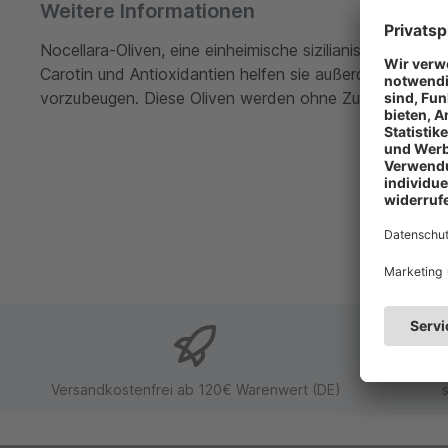
Weitere Informationen
Nocellara-Oliven, eine einheimische sizilianische Sorte,
Carotin und Antioxidantien helfen sie außerdem, freie
vorzubeugen. Diese Oliven werden ohne Zusätze in Salz
Versandkostenfrei ab 120€ Warenwert (DE)