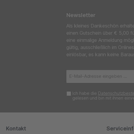
Newsletter
Als kleines Dankeschön erhalt
einen Gutschein über € 5,00 f
eine einmalige Anmeldung mög
gültig, ausschließlich im Onl
einlösbar, es kann keine Barau
E-
Mail-
Adresse*
Ich habe die
Datenschutzbest
gelesen und bin mit ihnen einv
Kontakt
Servicein