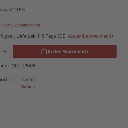
*
24,95 €* / 1 Kilo)
wSt. zzgl. Versandkosten
fügbar, Lieferzeit 1-5 Tage (DE,
Ausland abweichend
)
 Gib den gewünschten Wert ein oder benutze die Schaltflächen um die Anzah
In den Warenkorb
mmer:
CUTR9008
and
Italien
Sizilien