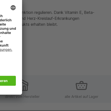
ie die Darmfunktion regulieren. Dank Vitamin E, Beta-
k zu senken und Herz-Kreislauf-Erkrankungen
schen Produkts erhalten bleibt.
direkt vom Hersteller
alle Artikel auf Lager