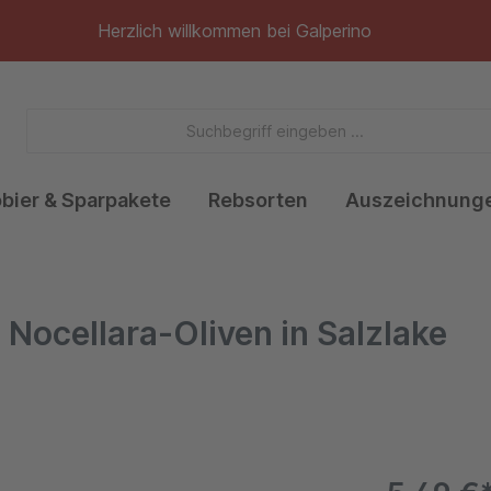
Herzlich willkommen bei Galperino
obier & Sparpakete
Rebsorten
Auszeichnung
 Nocellara-Oliven in Salzlake