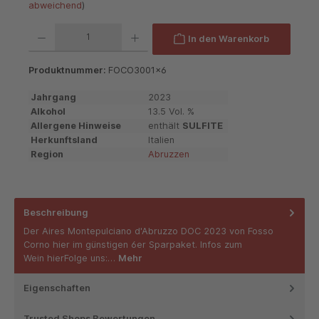
abweichend
)
Produkt Anzahl: Gib den gewünschten Wert ein oder benutze die Schaltflächen um die 
In den Warenkorb
Produktnummer:
FOCO3001x6
Jahrgang
2023
Alkohol
13.5 Vol. %
Allergene Hinweise
enthält
SULFITE
Herkunftsland
Italien
Region
Abruzzen
Beschreibung
Der Aires Montepulciano d'Abruzzo DOC 2023 von Fosso
Corno hier im günstigen 6er Sparpaket. Infos zum
Wein hierFolge uns:…
Mehr
Eigenschaften
Trusted Shops Bewertungen