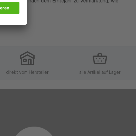
b dem 1. Juli nach dem Erntejahr zu Vermarktung, wie
direkt vom Hersteller
alle Artikel auf Lager