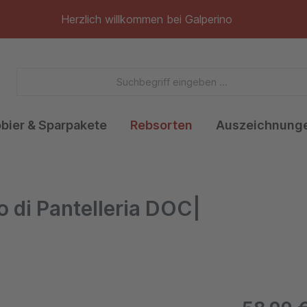
Herzlich willkommen bei Galperino
obier & Sparpakete
Rebsorten
Auszeichnung
 di Pantelleria DOC|