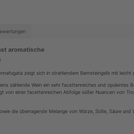
Bewertungen
hst aromatische
a
afugata zeigt sich in strahlendem Bernsteingelb mit leicht
iens zählende Wein ein sehr facettenreiches und opulentes Bo
t von einer facettenreichen Abfolge süßer Nuancen von Troc
wie die überragende Melange von Würze, Süße, Säure und We