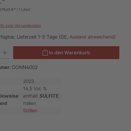
€*
(78,65 €* / 1 Liter)
wSt. zzgl. Versandkosten
fügbar, Lieferzeit 1-5 Tage (DE,
Ausland abweichend
)
 Gib den gewünschten Wert ein oder benutze die Schaltflächen um die Anzah
In den Warenkorb
mmer:
DONN4002
2023
14.5 Vol. %
Hinweise
enthält
SULFITE
and
Italien
Sizilien