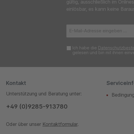
gültig, ausschließlich im Onl
einlösbar, es kann keine Barau
E-
Mail-
Adresse*
Ich habe die
Datenschutzbest
gelesen und bin mit ihnen einv
Kontakt
Servicein
Unterstützung und Beratung unter:
Bedingun
+49 (0)9285-913780
Oder über unser
Kontaktformular
.