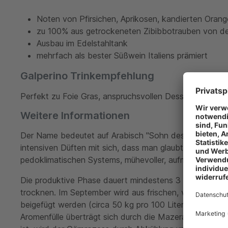
Noten von Pfirsichen, Aprikosen, kandierten Orang
zu 100% aus getrockeneten Zibibbotrauben von der 
Ausbau im Edelstahltank
mehrfach als bester Süßwein Italiens prämiert
Galperino Trinkempfehlung
Perfekt zu Foie Gras, anspruchsvollen Dessertvariation
Weitere Informationen
Der Name bedeutet auf Arabisch "Sohn des Windes", den
intensiven Düften mit sich, dass man glaubt sie greife
pedoklimatischen Systems, mühevoller, aufmerksamer, g
Die produktive Phase dauert mindestens 3 - 4 Monate.
trocknen. Im September wird aus frischen, vollreifen
beigefügt werden (circa 50 kg pro 100 Liter). Nach e
Aromenfülle überträgt sich durch die Mazeration auf 