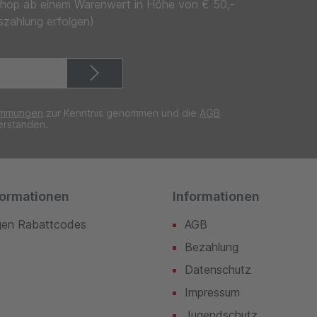
ineshop ab einem Warenwert in Höhe von € 50,-
szahlung erfolgen)
immungen
zur Kenntnis genommen und die
AGB
erstanden.
formationen
Informationen
gen Rabattcodes
AGB
Bezahlung
Datenschutz
Impressum
Jugendschutz