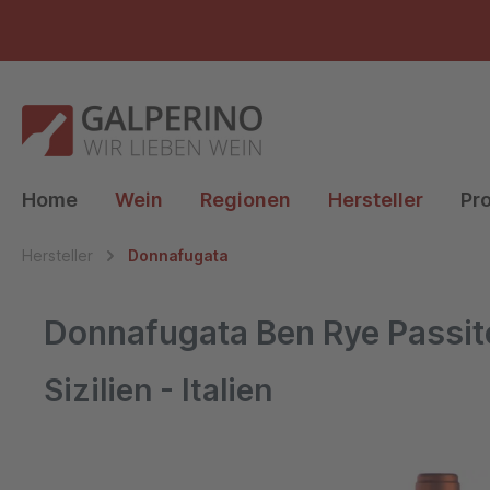
e springen
Zur Hauptnavigation springen
Home
Wein
Regionen
Hersteller
Pr
Hersteller
Donnafugata
Donnafugata Ben Rye Passito
Sizilien - Italien