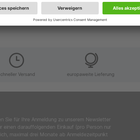
. Nach einigen Monaten wird der Wein abgefüllt und kommt a
eria DOC vorgeschrieben.
schneller Versand
europaweite Lieferung
en Sie für Ihre Anmeldung zu unserem Newsletter
ür einen darauffolgenden Einkauf (pro Person nur
lich, maximal drei Monate ab Anmeldezeitpunkt