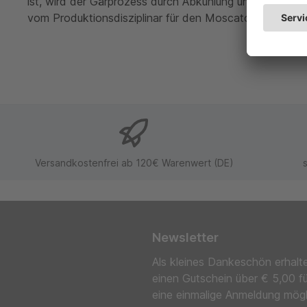
ist, wird der Gärprozess durch Abkühlung unterbrochen
vom Produktionsdisziplinar für den Moscato di Pantell
Versandkostenfrei ab 120€ Warenwert (DE)
Newsletter
Als kleines Dankeschön erhalt
einen Gutschein über € 5,00 f
eine einmalige Anmeldung mög