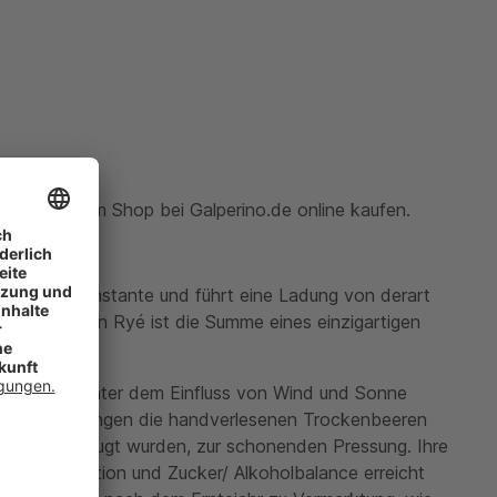
us Italien im Shop bei Galperino.de online kaufen.
ind eine Konstante und führt eine Ladung von derart
ssitowein Ben Ryé ist die Summe eines einzigartigen
-4 Wochen unter dem Einfluss von Wind und Sonne
reren Durchgängen die handverlesenen Trockenbeeren
Most ausgelaugt wurden, zur schonenden Pressung. Ihre
konzentration und Zucker/ Alkoholbalance erreicht