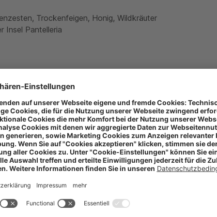
enzesten, Trockenfeigen, Honig, Wildkräuter
Insel Pantelleria
en, Mürbteiggebäck, kräftigem Käse. Jetzt die besten Weine a
n auf Pantelleria ist der durch die Weintrauben pfeifende W
n zu können. Der erste Jahrgang wurde 1989 abgefüllt. Der Pa
eduldiger Arbeit und einer geringen Dosis Technologie.
 Nach dem 15. August beginnt die Ernte der Trauben, die 3
 Trauben der Most gepresst, dem während der Gärung in meh
iner Woche kommen die rosinierten Beeren, deren Aromen im 
den Most. Gegen Ende November, wenn die erwünschte Aromen