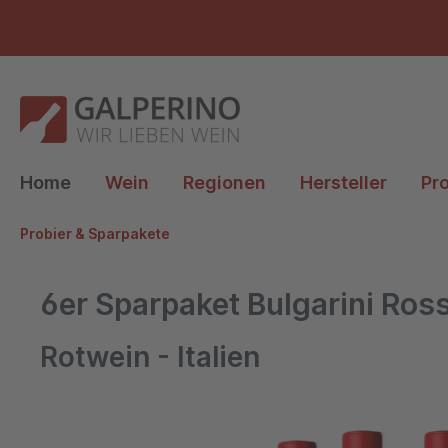
e springen
Zur Hauptnavigation springen
Home
Wein
Regionen
Hersteller
Pr
Probier & Sparpakete
6er Sparpaket Bulgarini Ro
Rotwein - Italien