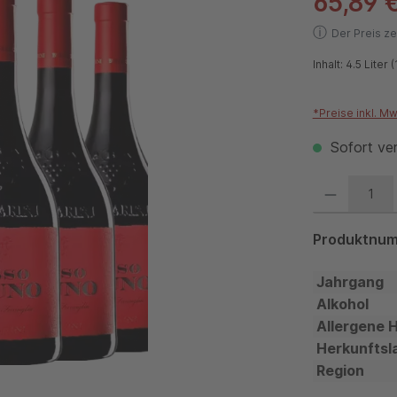
65,89 
ⓘ
Der Preis ze
Inhalt:
4.5 Liter
(
*Preise inkl. M
Sofort ver
Produkt Anzahl:
Produktnu
Jahrgang
Alkohol
Allergene 
Herkunftsl
Region