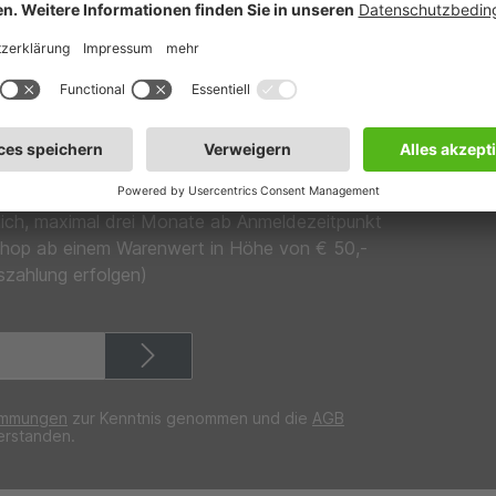
schneller Versand
europaweite Lieferung
en Sie für Ihre Anmeldung zu unserem Newsletter
ür einen darauffolgenden Einkauf (pro Person nur
lich, maximal drei Monate ab Anmeldezeitpunkt
ineshop ab einem Warenwert in Höhe von € 50,-
szahlung erfolgen)
immungen
zur Kenntnis genommen und die
AGB
erstanden.