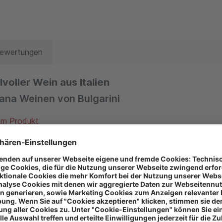
Bewertungen
voller Wein aus Italien
ana Weinen von Bulgarini
um Produkt