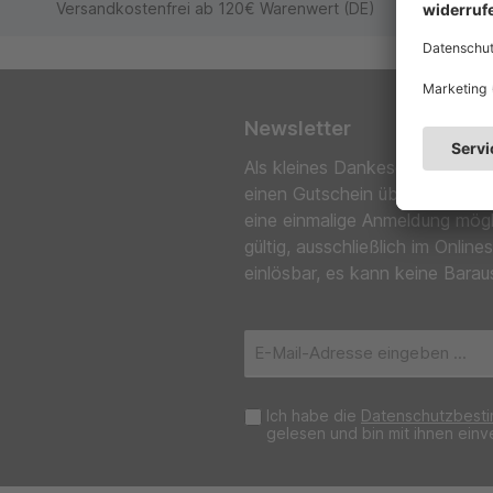
Versandkostenfrei ab 120€ Warenwert (DE)
Newsletter
Als kleines Dankeschön erhalt
einen Gutschein über € 5,00 f
eine einmalige Anmeldung mög
gültig, ausschließlich im Onl
einlösbar, es kann keine Barau
E-
Mail-
Adresse*
Ich habe die
Datenschutzbest
gelesen und bin mit ihnen einv