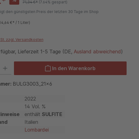
€*
71,34 €*
(7.64% gespart)
igt den günstigsten Preis der letzten 30 Tage im Shop
14,64 €* / 1 Liter)
wSt. zzgl. Versandkosten
fügbar, Lieferzeit 1-5 Tage (DE,
Ausland abweichend
)
 Gib den gewünschten Wert ein oder benutze die Schaltflächen um die Anzah
In den Warenkorb
mmer:
BULG3003_21x6
2022
14 Vol. %
Hinweise
enthält
SULFITE
and
Italien
Lombardei