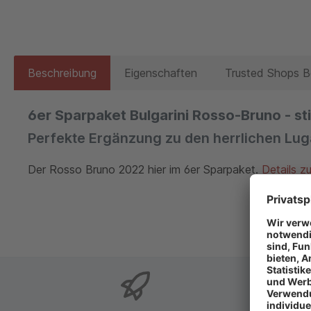
Beschreibung
Eigenschaften
Trusted Shops 
6er Sparpaket Bulgarini Rosso-Bruno - stil
Perfekte Ergänzung zu den herrlichen Lug
Der Rosso Bruno 2022 hier im 6er Sparpaket.
Details z