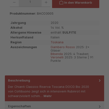
In den Warenkorb
Produktnummer:
BACO3005
Jahrgang
2020
Alkohol
14 Vol. %
Allergene Hinweise
enthält
SULFITE
Herkunftsland
Italien
Region
Toskana
Auszeichnungen
Gambero Rosso
2025: 2+
Gläser
Bibenda
2025: 4 Trauben
Veronelli
2025: 3 Sterne | 91
Punkte
Beschreibung
Der Chianti Classico Riserva Toscana DOCG Bio 2020
von Coltibuono zeigt sich in intensivem Rubinrot mit
schwarzviolett schim…
Mehr
Eigenschaften