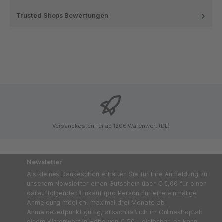
Trusted Shops Bewertungen
Versandkostenfrei ab 120€ Warenwert (DE)
Newsletter
Als kleines Dankeschön erhalten Sie für Ihre Anmeldung zu
unserem Newsletter einen Gutschein über € 5,00 für einen
darauffolgenden Einkauf (pro Person nur eine einmalige
Anmeldung möglich, maximal drei Monate ab
Anmeldezeitpunkt gültig, ausschließlich im Onlineshop ab
einem Warenwert in Höhe von € 50,- einlösbar, es kann